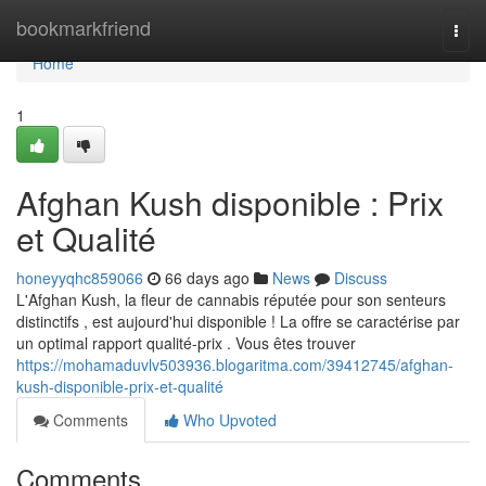
Home
bookmarkfriend
Togg
navi
Home
1
Afghan Kush disponible : Prix
et Qualité
honeyyqhc859066
66 days ago
News
Discuss
L'Afghan Kush, la fleur de cannabis réputée pour son senteurs
distinctifs , est aujourd'hui disponible ! La offre se caractérise par
un optimal rapport qualité-prix . Vous êtes trouver
https://mohamaduvlv503936.blogaritma.com/39412745/afghan-
kush-disponible-prix-et-qualité
Comments
Who Upvoted
Comments