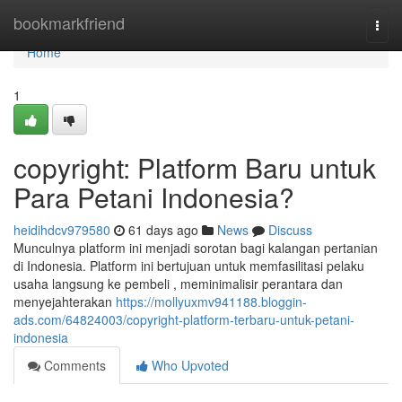
Home
bookmarkfriend
Togg
navi
Home
1
copyright: Platform Baru untuk
Para Petani Indonesia?
heidihdcv979580
61 days ago
News
Discuss
Munculnya platform ini menjadi sorotan bagi kalangan pertanian
di Indonesia. Platform ini bertujuan untuk memfasilitasi pelaku
usaha langsung ke pembeli , meminimalisir perantara dan
menyejahterakan
https://mollyuxmv941188.bloggin-
ads.com/64824003/copyright-platform-terbaru-untuk-petani-
indonesia
Comments
Who Upvoted