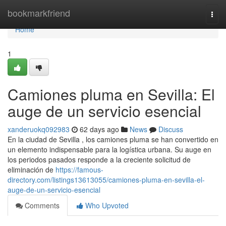
Home
bookmarkfriend
Togg
navi
Home
1
Camiones pluma en Sevilla: El
auge de un servicio esencial
xanderuokq092983
62 days ago
News
Discuss
En la ciudad de Sevilla , los camiones pluma se han convertido en
un elemento indispensable para la logística urbana. Su auge en
los periodos pasados responde a la creciente solicitud de
eliminación de
https://famous-
directory.com/listings13613055/camiones-pluma-en-sevilla-el-
auge-de-un-servicio-esencial
Comments
Who Upvoted