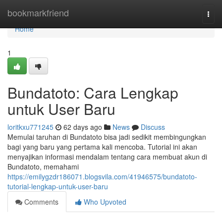
Home
bookmarkfriend
Togg
navi
Home
1
Bundatoto: Cara Lengkap
untuk User Baru
loritkxu771245
62 days ago
News
Discuss
Memulai taruhan di Bundatoto bisa jadi sedikit membingungkan
bagi yang baru yang pertama kali mencoba. Tutorial ini akan
menyajikan informasi mendalam tentang cara membuat akun di
Bundatoto, memahami
https://emilygzdr186071.blogsvila.com/41946575/bundatoto-
tutorial-lengkap-untuk-user-baru
Comments
Who Upvoted