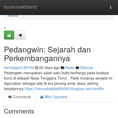
Home
bookmarkfriend
Togg
navi
Home
1
Pedangwin: Sejarah dan
Perkembangannya
fannieqpel195756
60 days ago
News
Discuss
Pedangwin merupakan salah satu bukti berharga pada budaya
kuno di wilayah Nusa Tenggara Timur . Pada mulanya senjata ini
digunakan sebagai alat di era perang antar desa, seiring
berjalannya
https://hamzahakdq656583.blogoxo.com/profile
Comments
Who Upvoted
Comments