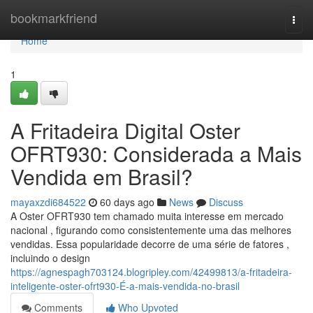
Home
bookmarkfriend
Togg
navi
Home
1
A Fritadeira Digital Oster
OFRT930: Considerada a Mais
Vendida em Brasil?
mayaxzdi684522
60 days ago
News
Discuss
A Oster OFRT930 tem chamado muita interesse em mercado
nacional , figurando como consistentemente uma das melhores
vendidas. Essa popularidade decorre de uma série de fatores ,
incluindo o design
https://agnespagh703124.blogripley.com/42499813/a-fritadeira-
inteligente-oster-ofrt930-É-a-mais-vendida-no-brasil
Comments
Who Upvoted