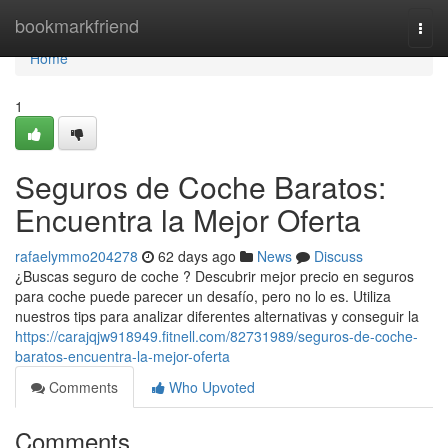
Home
bookmarkfriend
Togg
navi
Home
1
Seguros de Coche Baratos:
Encuentra la Mejor Oferta
rafaelymmo204278
62 days ago
News
Discuss
¿Buscas seguro de coche ? Descubrir mejor precio en seguros
para coche puede parecer un desafío, pero no lo es. Utiliza
nuestros tips para analizar diferentes alternativas y conseguir la
https://carajqjw918949.fitnell.com/82731989/seguros-de-coche-
baratos-encuentra-la-mejor-oferta
Comments
Who Upvoted
Comments