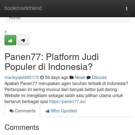
Home
bookmarkfriend
Togg
navi
Home
1
Panen77: Platform Judi
Populer di Indonesia?
marleysjwl490170
59 days ago
News
Discuss
Apakah Panen77 merupakan agen taruhan terbaik di Indonesia?
Pertanyaan ini sering muncul dari banyak bettor judi daring .
Website ini mengklaim sebagai salah satu pilihan utama untuk
bertaruh berbagai opsi
https://panen77.ac/
Comments
Who Upvoted
Comments