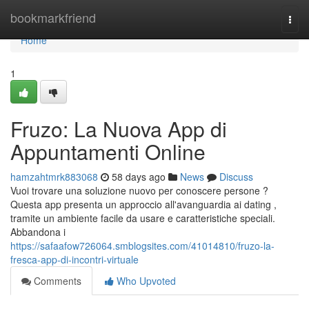
Home
bookmarkfriend
Togg
navi
Home
1
Fruzo: La Nuova App di
Appuntamenti Online
hamzahtmrk883068
58 days ago
News
Discuss
Vuoi trovare una soluzione nuovo per conoscere persone ?
Questa app presenta un approccio all'avanguardia ai dating ,
tramite un ambiente facile da usare e caratteristiche speciali.
Abbandona i
https://safaafow726064.smblogsites.com/41014810/fruzo-la-
fresca-app-di-incontri-virtuale
Comments
Who Upvoted