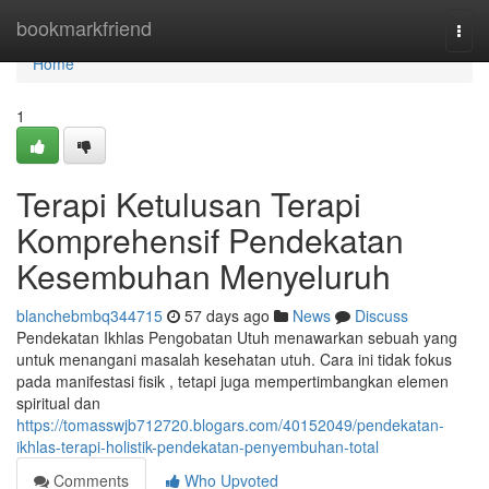
Home
bookmarkfriend
Togg
navi
Home
1
Terapi Ketulusan Terapi
Komprehensif Pendekatan
Kesembuhan Menyeluruh
blanchebmbq344715
57 days ago
News
Discuss
Pendekatan Ikhlas Pengobatan Utuh menawarkan sebuah yang
untuk menangani masalah kesehatan utuh. Cara ini tidak fokus
pada manifestasi fisik , tetapi juga mempertimbangkan elemen
spiritual dan
https://tomasswjb712720.blogars.com/40152049/pendekatan-
ikhlas-terapi-holistik-pendekatan-penyembuhan-total
Comments
Who Upvoted