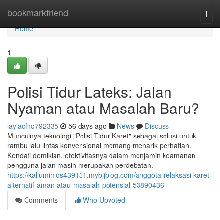
Home
bookmarkfriend
Togg
navi
Home
1
Polisi Tidur Lateks: Jalan
Nyaman atau Masalah Baru?
laylacfhq792335
56 days ago
News
Discuss
Munculnya teknologi "Polisi Tidur Karet" sebagai solusi untuk
rambu lalu lintas konvensional memang menarik perhatian.
Kendati demikian, efektivitasnya dalam menjamin keamanan
pengguna jalan masih merupakan perdebatan.
https://kallumimos439131.mybjjblog.com/anggota-relaksasi-karet-
alternatif-aman-atau-masalah-potensial-53890436
Comments
Who Upvoted