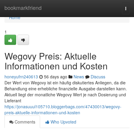
Home
bookmarkfriend
Togg
navi
Home
1
Wegovy Preis: Aktuelle
Informationen und Kosten
honeyufrn240613
56 days ago
News
Discuss
Der Wert von Wegovy ist ein häufig diskutiertes Anliegen, da die
Behandlung eine erhebliche finanzielle Ausgabe darstellen kann.
Aktuell liegt der monatliche Wegovy Wert je nach Dosierung und
Lieferant
https://jonasuuul105710.bloggerbags.com/47430013/wegovy-
preis-aktuelle-informationen-und-kosten
Comments
Who Upvoted