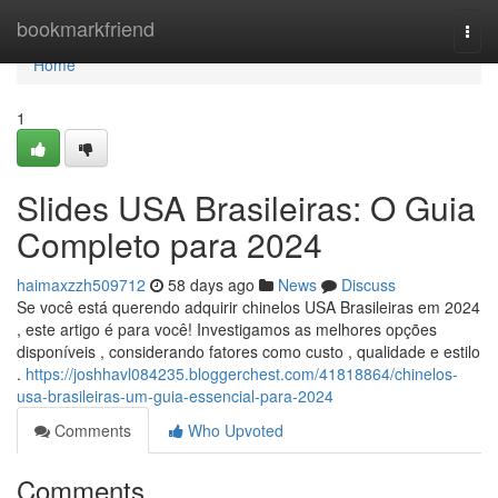
Home
bookmarkfriend
Togg
navi
Home
1
Slides USA Brasileiras: O Guia
Completo para 2024
haimaxzzh509712
58 days ago
News
Discuss
Se você está querendo adquirir chinelos USA Brasileiras em 2024
, este artigo é para você! Investigamos as melhores opções
disponíveis , considerando fatores como custo , qualidade e estilo
.
https://joshhavl084235.bloggerchest.com/41818864/chinelos-
usa-brasileiras-um-guia-essencial-para-2024
Comments
Who Upvoted
Comments