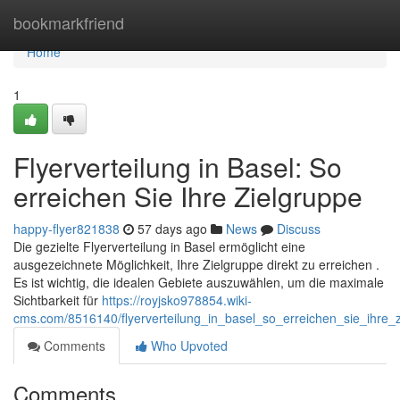
Home
bookmarkfriend
Home
1
Flyerverteilung in Basel: So
erreichen Sie Ihre Zielgruppe
happy-flyer821838
57 days ago
News
Discuss
Die gezielte Flyerverteilung in Basel ermöglicht eine
ausgezeichnete Möglichkeit, Ihre Zielgruppe direkt zu erreichen .
Es ist wichtig, die idealen Gebiete auszuwählen, um die maximale
Sichtbarkeit für
https://royjsko978854.wiki-
cms.com/8516140/flyerverteilung_in_basel_so_erreichen_sie_ihre_
Comments
Who Upvoted
Comments