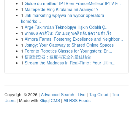
1
Guide du meilleur IPTV en FranceMeilleur IPTV F...
1
Maltepe'de Vinç Kiralama mi Aranıyor ?
1
Jak marketing wpływa na wybór operatora
komórko...
1
Arge Takım'dan Teknolojiye İlişkin Odaklı Ç...
1
win666 คาสิโน: เปิดเผยทุกเคล็ดลับสู่ความสำเร็จ
1
Almora Farms: Fostering Excellence and Neighbor...
1
Joingy: Your Gateway to Shared Online Spaces
1
Toronto Robotics Classes for Youngsters: En...
1
悟空浏览器：速度与安全的最佳结合
1
Stream the Madness In Real-Time : Your Ultim...
Copyright © 2026 |
Advanced Search
|
Live
|
Tag Cloud
|
Top
Users
| Made with
Kliqqi CMS
|
All RSS Feeds