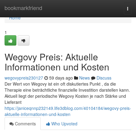
Home
bookmarkfriend
Togg
navi
Home
1
Wegovy Preis: Aktuelle
Informationen und Kosten
wegovypreis230127
59 days ago
News
Discuss
Der Wert von Wegovy ist ein oft diskutiertes Punkt , da die
Therapie eine beträchtliche finanzielle Investition darstellen kann.
Aktuell liegt der periodische Wegovy Kosten je nach Stärke und
Lieferant
https://janiceqnnp232149.life3dblog.com/40104184/wegovy-preis-
aktuelle-informationen-und-kosten
Comments
Who Upvoted