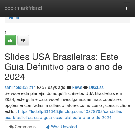
Home
bookmarkfriend
Togg
navi
Home
1
Slides USA Brasileiras: Este
Guia Definitivo para o ano de
2024
sahilholo853214
57 days ago
News
Discuss
Se você está planejando adquirir chinelos USA Brasileiras em
2024, este guia é para você! Investigamos as mais populares
opções encontradas, avaliando fatores como custo , construção e
estilo .
https://lucbifp834343.jts-blog.com/40279792/sandálias-
usa-brasileiras-este-guia-essencial-para-o-ano-de-2024
Comments
Who Upvoted