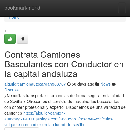
Home
bookmarkfriend
Togg
navi
Home
1
Contrata Camiones
Basculantes con Conductor en
la capital andaluza
alquilercamionautocargan366787
56 days ago
News
Discuss
¿Necesitas transportar mercancías de forma segura en la ciudad
de Sevilla ? Ofrecemos el servicio de maquinarias basculantes
con chófer profesional y experto. Disponemos de una variedad de
camiones
https://alquiler-camion-
autocarg764901.jaiblogs.com/68805881/reserva-vehículos-
volquete-con-chófer-en-la-ciudad-de-sevilla