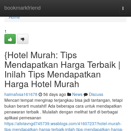
Home
bookmarkfriend
Togg
navi
Home
1
{Hotel Murah: Tips
Mendapatkan Harga Terbaik |
Inilah Tips Mendapatkan
Harga Hotel Murah
haimafxsa161678
56 days ago
News
Discuss
Mencari tempat menginap terjangkau bisa jadi tantangan, tetapi
bukan berarti mustahil! Ada beberapa cara untuk mendapatkan
penawaran terbaik . Mulailah dengan melihat tarif di berbagai
aplikasi pemesanan
https://aliviavngd745739.wssblogs.com/41607237/hotel-murah-
tips-mendapatkan-harga-terbaik-inilah-tips-mendapatkan-harga-