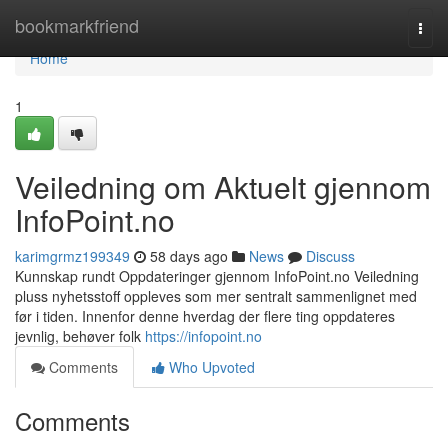
Home
bookmarkfriend
Togg
navi
Home
1
Veiledning om Aktuelt gjennom
InfoPoint.no
karimgrmz199349
58 days ago
News
Discuss
Kunnskap rundt Oppdateringer gjennom InfoPoint.no Veiledning
pluss nyhetsstoff oppleves som mer sentralt sammenlignet med
før i tiden. Innenfor denne hverdag der flere ting oppdateres
jevnlig, behøver folk
https://infopoint.no
Comments
Who Upvoted
Comments