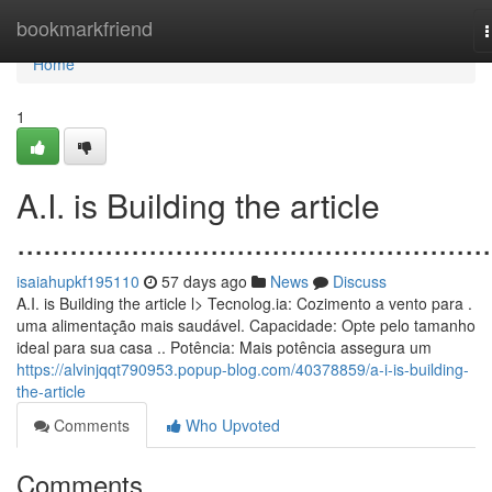
Home
bookmarkfriend
n
Home
1
A.I. is Building the article
......................................................
isaiahupkf195110
57 days ago
News
Discuss
A.I. is Building the article l> Tecnolog.ia: Cozimento a vento para .
uma alimentação mais saudável. Capacidade: Opte pelo tamanho
ideal para sua casa .. Potência: Mais potência assegura um
https://alvinjqqt790953.popup-blog.com/40378859/a-i-is-building-
the-article
Comments
Who Upvoted
Comments