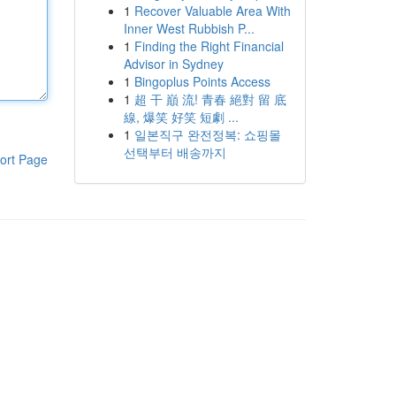
1
Recover Valuable Area With
Inner West Rubbish P...
1
Finding the Right Financial
Advisor in Sydney
1
Bingoplus Points Access
1
超 干 巔 流! 青春 絕對 留 底
線, 爆笑 好笑 短劇 ...
1
일본직구 완전정복: 쇼핑몰
선택부터 배송까지
ort Page