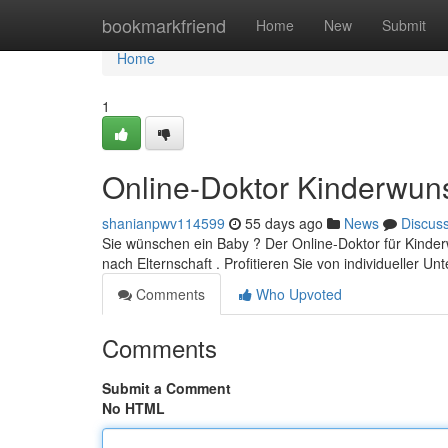
Home
bookmarkfriend
Home
New
Submit
Home
1
Online-Doktor Kinderwun
shanianpwv114599
55 days ago
News
Discus
Sie wünschen ein Baby ? Der Online-Doktor für Kinder
nach Elternschaft . Profitieren Sie von individueller U
Comments
Who Upvoted
Comments
Submit a Comment
No HTML