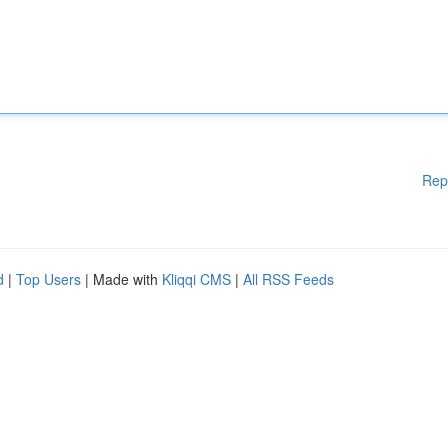
Rep
d
|
Top Users
| Made with
Kliqqi CMS
|
All RSS Feeds