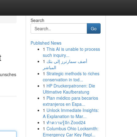
Search
Go
Published News
1
This AI is unable to process
t
such inquiry...
1
أضف سمارترز إلى بثك
المباشر
1
Strategic methods to riches
 Wunsches
conservation in tod...
1
HP Druckerpatronen: Die
Ultimative Kaufberatung
1
Plan médico para becarios
extranjeros en Espa...
1
Unlock Immediate Insights:
A Explanation to Mar...
1
ทำความรู้จัก Zood24
1
Columbus Ohio Locksmith:
Emergency Car Key Repl...