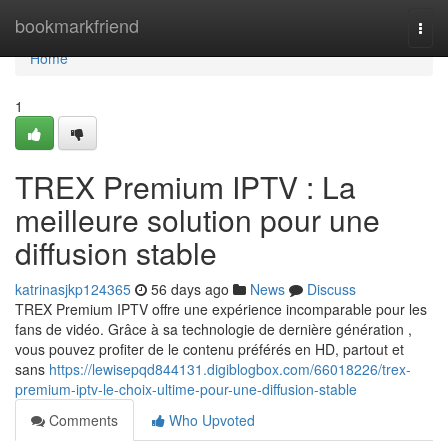
Home
bookmarkfriend
Togg
navi
Home
1
TREX Premium IPTV : La
meilleure solution pour une
diffusion stable
katrinasjkp124365
56 days ago
News
Discuss
TREX Premium IPTV offre une expérience incomparable pour les
fans de vidéo. Grâce à sa technologie de dernière génération ,
vous pouvez profiter de le contenu préférés en HD, partout et
sans
https://lewisepqd844131.digiblogbox.com/66018226/trex-
premium-iptv-le-choix-ultime-pour-une-diffusion-stable
Comments
Who Upvoted