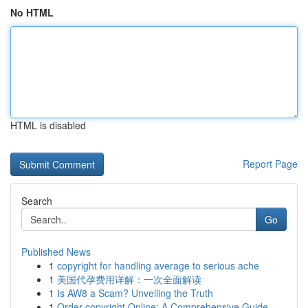
No HTML
HTML is disabled
Report Page
Search
Go
Published News
1
copyright for handling average to serious ache
1
美国代孕费用详解：一次全面解读
1
Is AW8 a Scam? Unveiling the Truth
1
Order copyright Online: A Comprehensive Guide