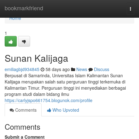
Home
bookmarkfriend
Togg
navi
Home
1
Sunan Kalijaga
emiliagbjd934845
58 days ago
News
Discuss
Berpusat di Samarinda, Universitas Islam Kalimantan Sunan
Kalijaga merupakan salah satu perguruan tinggi terkemuka di
Kalimantan Timur. Perguruan tinggi ini menyediakan berbagai
program studi dalam bidang ilmu
https://carlyjspo661754.blogunok.com/profile
Comments
Who Upvoted
Comments
Submit a Comment