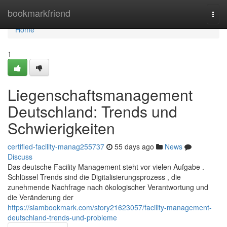
Home
bookmarkfriend
Togg
navi
Home
1
Liegenschaftsmanagement
Deutschland: Trends und
Schwierigkeiten
certified-facility-manag255737
55 days ago
News
Discuss
Das deutsche Facility Management steht vor vielen Aufgabe .
Schlüssel Trends sind die Digitalisierungsprozess , die
zunehmende Nachfrage nach ökologischer Verantwortung und
die Veränderung der
https://siambookmark.com/story21623057/facility-management-
deutschland-trends-und-probleme