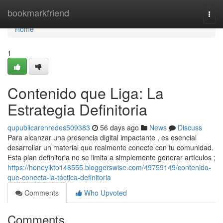
Home
bookmarkfriend
Togg
navi
Home
1
Contenido que Liga: La
Estrategia Definitoria
qupublicarenredes509383
56 days ago
News
Discuss
Para alcanzar una presencia digital impactante , es esencial
desarrollar un material que realmente conecte con tu comunidad.
Esta plan definitoria no se limita a simplemente generar artículos ;
https://honeyikto146555.bloggerswise.com/49759149/contenido-
que-conecta-la-táctica-definitoria
Comments
Who Upvoted
Comments