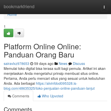
Home
bookmarkfriend
Togg
navi
Home
1
Platform Online Online:
Panduan Orang Baru
sairavlxz978653
59 days ago
News
Discuss
Memulai toko digital bisa terasa sulit bagi pemula. Artikel ini akan
menjelaskan Anda mengetahui prinsip membuat situs online.
Pertama, Anda perlu mencari situs yang sesuai untuk kebutuhan
Anda. Ada berbagai
https://alvinfdod095328.is-
blog.com/48635325/toko-penjualan-online-panduan-lanjut
Comments
Who Upvoted
Comments