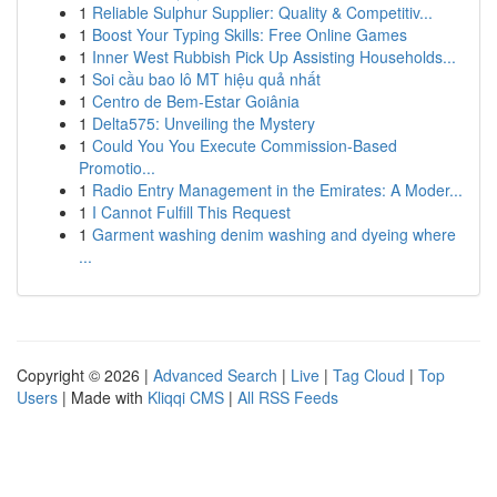
1
Reliable Sulphur Supplier: Quality & Competitiv...
1
Boost Your Typing Skills: Free Online Games
1
Inner West Rubbish Pick Up Assisting Households...
1
Soi cầu bao lô MT hiệu quả nhất
1
Centro de Bem-Estar Goiânia
1
Delta575: Unveiling the Mystery
1
Could You You Execute Commission-Based
Promotio...
1
Radio Entry Management in the Emirates: A Moder...
1
I Cannot Fulfill This Request
1
Garment washing denim washing and dyeing where
...
Copyright © 2026 |
Advanced Search
|
Live
|
Tag Cloud
|
Top
Users
| Made with
Kliqqi CMS
|
All RSS Feeds