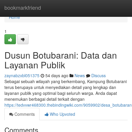
Home
bookmarkfriend
Home
1
Dusun Botubarani: Data dan
Layanan Publik
zaynabzxbl051375
54 days ago
News
Discuss
Sebagai sebuah wilayah yang berkembang, Kampung Botubarani
terus berupaya untuk menyediakan detail yang lengkap dan
layanan publik yang optimal bagi seluruh warga. Anda dapat
menemukan berbagai detail terkait dengan
https://tedvvwr468300.thebindingwiki.com/9059902/desa_botubaran
Comments
Who Upvoted
Comments