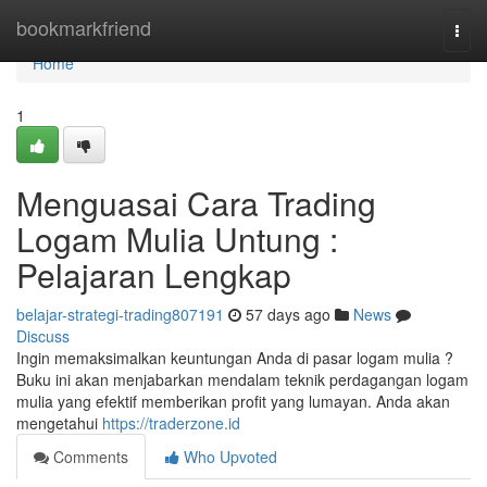
Home
bookmarkfriend
Togg
navi
Home
1
Menguasai Cara Trading
Logam Mulia Untung :
Pelajaran Lengkap
belajar-strategi-trading807191
57 days ago
News
Discuss
Ingin memaksimalkan keuntungan Anda di pasar logam mulia ?
Buku ini akan menjabarkan mendalam teknik perdagangan logam
mulia yang efektif memberikan profit yang lumayan. Anda akan
mengetahui
https://traderzone.id
Comments
Who Upvoted