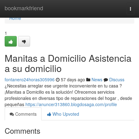
Home
bookmarkfriend
Togg
navi
Home
1
Manitas a Domicilio Asistencia
a su domicilio
fontanero24horas305996
57 days ago
News
Discuss
¿Necesitas arreglar ese urgente inconveniente en tu casa ?
¡Manitas a Domicilio es la solución! Ofrecemos servicios
profesionales en diversas tipo de reparaciones del hogar , desde
pequeñas
https://anuncer313860.blogdosaga.com/profile
Comments
Who Upvoted
Comments