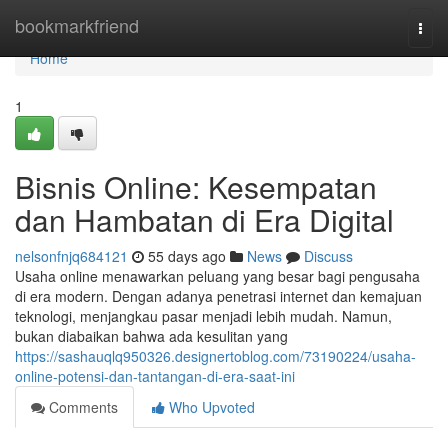
Home
bookmarkfriend
Togg
navi
Home
1
Bisnis Online: Kesempatan
dan Hambatan di Era Digital
nelsonfnjq684121
55 days ago
News
Discuss
Usaha online menawarkan peluang yang besar bagi pengusaha
di era modern. Dengan adanya penetrasi internet dan kemajuan
teknologi, menjangkau pasar menjadi lebih mudah. Namun,
bukan diabaikan bahwa ada kesulitan yang
https://sashauqlq950326.designertoblog.com/73190224/usaha-
online-potensi-dan-tantangan-di-era-saat-ini
Comments
Who Upvoted