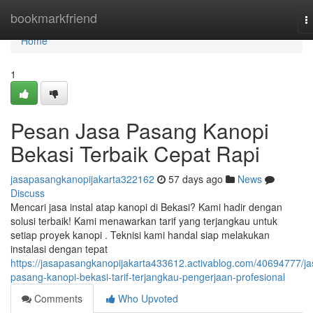
Home
bookmarkfriend
T
n
Home
1
Pesan Jasa Pasang Kanopi
Bekasi Terbaik Cepat Rapi
jasapasangkanopijakarta322162
57 days ago
News
Discuss
Mencari jasa instal atap kanopi di Bekasi? Kami hadir dengan
solusi terbaik! Kami menawarkan tarif yang terjangkau untuk
setiap proyek kanopi . Teknisi kami handal siap melakukan
instalasi dengan tepat
https://jasapasangkanopijakarta433612.activablog.com/40694777/ja
pasang-kanopi-bekasi-tarif-terjangkau-pengerjaan-profesional
Comments
Who Upvoted