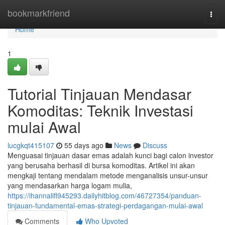
Home
bookmarkfriend
Togg
navi
Home
1
Tutorial Tinjauan Mendasar
Komoditas: Teknik Investasi
mulai Awal
lucgkqt415107
55 days ago
News
Discuss
Menguasai tinjauan dasar emas adalah kunci bagi calon investor
yang berusaha berhasil di bursa komoditas. Artikel ini akan
mengkaji tentang mendalam metode menganalisis unsur-unsur
yang mendasarkan harga logam mulia,
https://ihannalifl945293.dailyhitblog.com/46727354/panduan-
tinjauan-fundamental-emas-strategi-perdagangan-mulai-awal
Comments
Who Upvoted