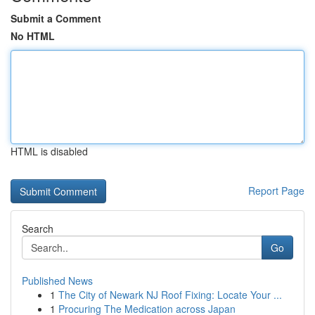
Submit a Comment
No HTML
HTML is disabled
Report Page
Search
Go
Published News
1
The City of Newark NJ Roof Fixing: Locate Your ...
1
Procuring The Medication across Japan