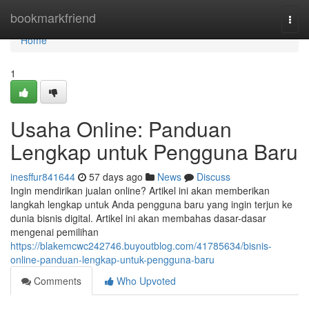
Home
bookmarkfriend
Togg
navi
Home
1
Usaha Online: Panduan
Lengkap untuk Pengguna Baru
inesffur841644
57 days ago
News
Discuss
Ingin mendirikan jualan online? Artikel ini akan memberikan
langkah lengkap untuk Anda pengguna baru yang ingin terjun ke
dunia bisnis digital. Artikel ini akan membahas dasar-dasar
mengenai pemilihan
https://blakemcwc242746.buyoutblog.com/41785634/bisnis-
online-panduan-lengkap-untuk-pengguna-baru
Comments
Who Upvoted