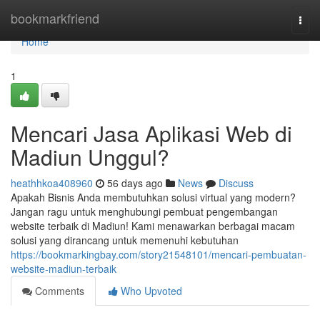
Home
bookmarkfriend
Togg
navi
Home
1
Mencari Jasa Aplikasi Web di
Madiun Unggul?
heathhkoa408960
56 days ago
News
Discuss
Apakah Bisnis Anda membutuhkan solusi virtual yang modern?
Jangan ragu untuk menghubungi pembuat pengembangan
website terbaik di Madiun! Kami menawarkan berbagai macam
solusi yang dirancang untuk memenuhi kebutuhan
https://bookmarkingbay.com/story21548101/mencari-pembuatan-
website-madiun-terbaik
Comments
Who Upvoted