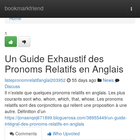
Home
bookmarkfriend
Togg
navi
Home
1
Un Guide Exhaustif des
Pronoms Relatifs en Anglais
listepronomrelatifanglai203952
55 days ago
News
Discuss
Il n’existe que quelques pronoms relatifs en anglais. Les plus
courants sont who, whom, which, that, whose. Les pronoms
relatifs sont des conjonctions qui relient une proposition à une
autre. Définition d’un
https://jonasnqej671899.bloguerosa.com/38955449/un-guide-
intégral-des-pronoms-relatifs-en-anglais
Comments
Who Upvoted