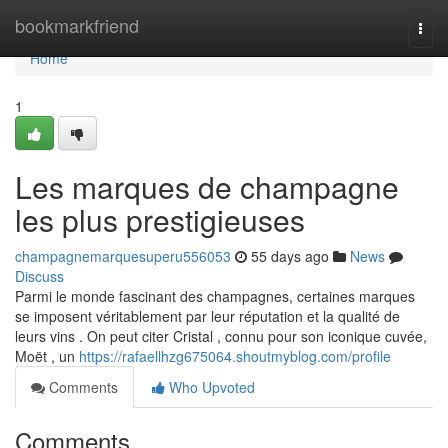
Home
bookmarkfriend
Togg
navi
Home
1
Les marques de champagne
les plus prestigieuses
champagnemarquesuperu556053
55 days ago
News
Discuss
Parmi le monde fascinant des champagnes, certaines marques
se imposent véritablement par leur réputation et la qualité de
leurs vins . On peut citer Cristal , connu pour son iconique cuvée,
Moët , un
https://rafaellhzg675064.shoutmyblog.com/profile
Comments
Who Upvoted
Comments