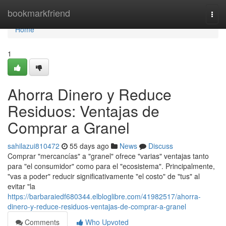
Home
bookmarkfriend
Togg
navi
Home
1
Ahorra Dinero y Reduce
Residuos: Ventajas de
Comprar a Granel
sahilazui810472
55 days ago
News
Discuss
Comprar "mercancías" a "granel" ofrece "varias" ventajas tanto
para "el consumidor" como para el "ecosistema". Principalmente,
"vas a poder" reducir significativamente "el costo" de "tus" al
evitar "la
https://barbaraiedf680344.elbloglibre.com/41982517/ahorra-
dinero-y-reduce-residuos-ventajas-de-comprar-a-granel
Comments
Who Upvoted