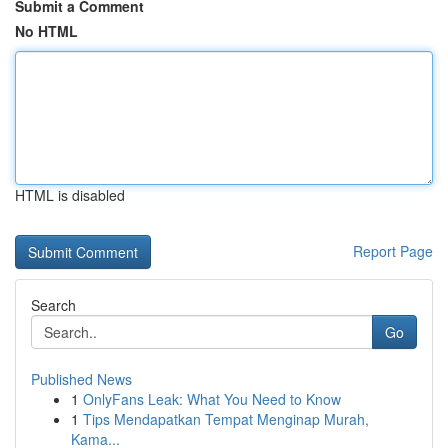
Submit a Comment
No HTML
HTML is disabled
Report Page
Search
Go
Published News
1
OnlyFans Leak: What You Need to Know
1
Tips Mendapatkan Tempat Menginap Murah,
Kama...