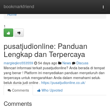
Home
bookmarkfriend
Togg
navi
Home
1
pusatjudionline: Panduan
Lengkap dan Terpercaya
margieqkro553559
54 days ago
News
Discuss
Mencari informasi terkait pusatjudionline? Anda berada di tempat
yang benar ! Platform ini menyediakan panduan menyeluruh dan
terpercaya untuk mengarahkan Anda dalam memahami seluk-
beluk dunia judi online .
https://pusatjudionline.co.uk/
Comments
Who Upvoted
Comments