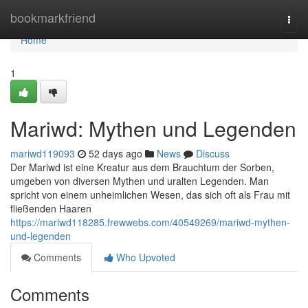
Home
bookmarkfriend
Togg
navi
Home
1
Mariwd: Mythen und Legenden
mariwd119093
52 days ago
News
Discuss
Der Mariwd ist eine Kreatur aus dem Brauchtum der Sorben,
umgeben von diversen Mythen und uralten Legenden. Man
spricht von einem unheimlichen Wesen, das sich oft als Frau mit
fließenden Haaren
https://mariwd118285.frewwebs.com/40549269/mariwd-mythen-
und-legenden
Comments
Who Upvoted
Comments