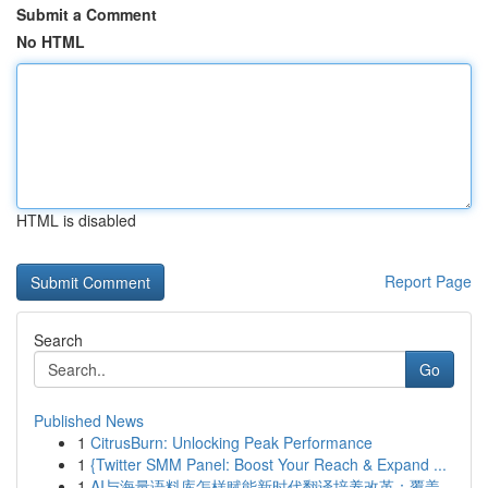
Submit a Comment
No HTML
HTML is disabled
Report Page
Search
Go
Published News
1
CitrusBurn: Unlocking Peak Performance
1
{Twitter SMM Panel: Boost Your Reach & Expand ...
1
AI与海量语料库怎样赋能新时代翻译培养改革：覆盖...