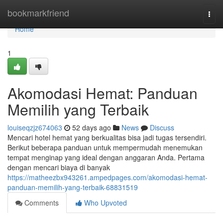
Home
bookmarkfriend
Togg
navi
Home
1
Akomodasi Hemat: Panduan
Memilih yang Terbaik
louiseqzjz674063
52 days ago
News
Discuss
Mencari hotel hemat yang berkualitas bisa jadi tugas tersendiri.
Berikut beberapa panduan untuk mempermudah menemukan
tempat menginap yang ideal dengan anggaran Anda. Pertama
dengan mencari biaya di banyak
https://matheezbx943261.ampedpages.com/akomodasi-hemat-
panduan-memilih-yang-terbaik-68831519
Comments
Who Upvoted