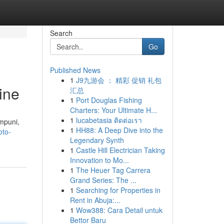
Search
Go
Published News
1
J9九游会 ： 精彩 促销 礼包
ine
汇总
1
Port Douglas Fishing
Charters: Your Ultimate H...
1
lucabetasia ติดต่อเรา
mpuni,
1
HH88: A Deep Dive into the
oto-
Legendary Synth
1
Castle Hill Electrician Taking
Innovation to Mo...
1
The Heuer Tag Carrera
Grand Series: The ...
1
Searching for Properties in
Rent in Abuja:...
1
Wow388: Cara Detail untuk
Bettor Baru