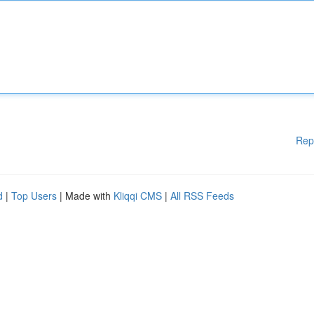
Rep
d
|
Top Users
| Made with
Kliqqi CMS
|
All RSS Feeds