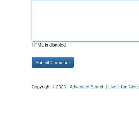
HTML is disabled
Copyright © 2026 |
Advanced Search
|
Live
|
Tag Clou