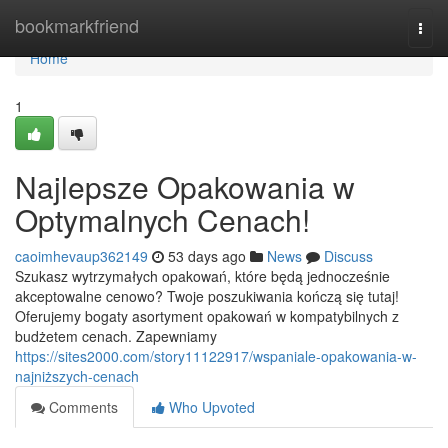
Home
bookmarkfriend
Togg
navi
Home
1
Najlepsze Opakowania w
Optymalnych Cenach!
caoimhevaup362149
53 days ago
News
Discuss
Szukasz wytrzymałych opakowań, które będą jednocześnie
akceptowalne cenowo? Twoje poszukiwania kończą się tutaj!
Oferujemy bogaty asortyment opakowań w kompatybilnych z
budżetem cenach. Zapewniamy
https://sites2000.com/story11122917/wspaniale-opakowania-w-
najniższych-cenach
Comments
Who Upvoted