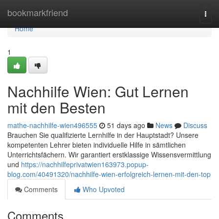
Home
bookmarkfriend
Togg
navi
Home
1
Nachhilfe Wien: Gut Lernen
mit den Besten
mathe-nachhilfe-wien496555
51 days ago
News
Discuss
Brauchen Sie qualifizierte Lernhilfe in der Hauptstadt? Unsere
kompetenten Lehrer bieten individuelle Hilfe in sämtlichen
Unterrichtsfächern. Wir garantiert erstklassige Wissensvermittlung
und
https://nachhilfeprivatwien163973.popup-
blog.com/40491320/nachhilfe-wien-erfolgreich-lernen-mit-den-top
Comments
Who Upvoted
Comments