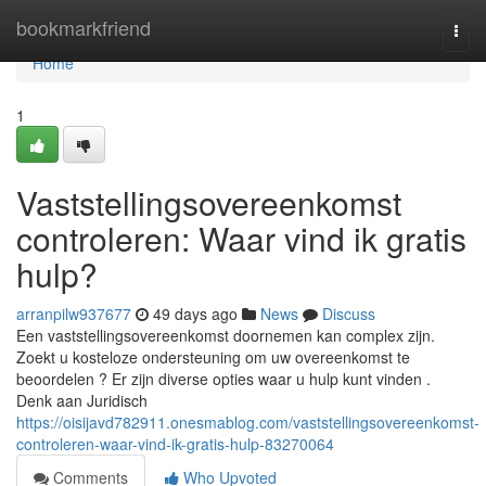
Home
bookmarkfriend
Togg
navi
Home
1
Vaststellingsovereenkomst
controleren: Waar vind ik gratis
hulp?
arranpilw937677
49 days ago
News
Discuss
Een vaststellingsovereenkomst doornemen kan complex zijn.
Zoekt u kosteloze ondersteuning om uw overeenkomst te
beoordelen ? Er zijn diverse opties waar u hulp kunt vinden .
Denk aan Juridisch
https://oisijavd782911.onesmablog.com/vaststellingsovereenkomst-
controleren-waar-vind-ik-gratis-hulp-83270064
Comments
Who Upvoted