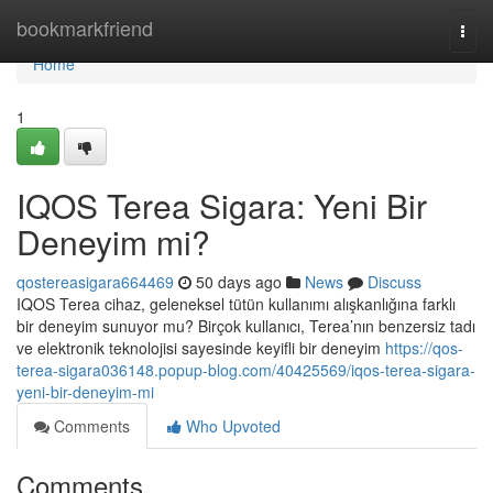
Home
bookmarkfriend
Togg
navi
Home
1
IQOS Terea Sigara: Yeni Bir
Deneyim mi?
qostereasigara664469
50 days ago
News
Discuss
IQOS Terea cihaz, geleneksel tütün kullanımı alışkanlığına farklı
bir deneyim sunuyor mu? Birçok kullanıcı, Terea’nın benzersiz tadı
ve elektronik teknolojisi sayesinde keyifli bir deneyim
https://qos-
terea-sigara036148.popup-blog.com/40425569/iqos-terea-sigara-
yeni-bir-deneyim-mi
Comments
Who Upvoted
Comments