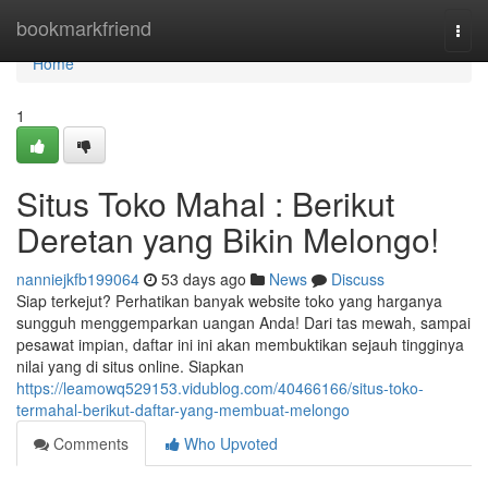
Home
bookmarkfriend
Togg
navi
Home
1
Situs Toko Mahal : Berikut
Deretan yang Bikin Melongo!
nanniejkfb199064
53 days ago
News
Discuss
Siap terkejut? Perhatikan banyak website toko yang harganya
sungguh menggemparkan uangan Anda! Dari tas mewah, sampai
pesawat impian, daftar ini ini akan membuktikan sejauh tingginya
nilai yang di situs online. Siapkan
https://leamowq529153.vidublog.com/40466166/situs-toko-
termahal-berikut-daftar-yang-membuat-melongo
Comments
Who Upvoted