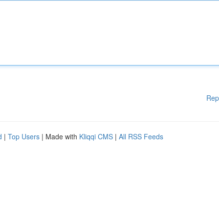
Rep
d
|
Top Users
| Made with
Kliqqi CMS
|
All RSS Feeds