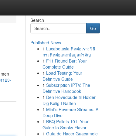
Search
Go
Published News
1
Lucabetasia ติดต่อเรา: วิธี
การติดต่อและข้อมูลสำคัญ
1
F11 Round Bar: Your
Complete Guide
1
Load Testing: Your
e men
Definitive Guide
er123-
1
Subscription IPTV: The
Definitive Handbook
1
Den Hovedpude til Holder
Dig Kølig I Natten
1
Mint's Revenue Streams: A
Deep Dive
1
BBQ Pellets 101: Your
Guide to Smoky Flavor
1
Guía de Hacer Guacamole