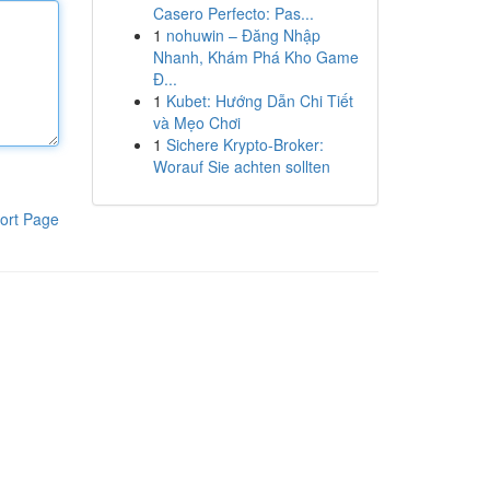
Casero Perfecto: Pas...
1
nohuwin – Đăng Nhập
Nhanh, Khám Phá Kho Game
Đ...
1
Kubet: Hướng Dẫn Chi Tiết
và Mẹo Chơi
1
Sichere Krypto-Broker:
Worauf Sie achten sollten
ort Page