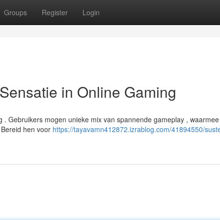
Groups
Register
Login
ensatie in Online Gaming
ing . Gebruikers mogen unieke mix van spannende gameplay , waarme
. Bereid hen voor
https://tayavamn412872.izrablog.com/41894550/sust