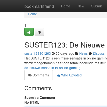
Home
bookmarkfriend
Home
New
Submit
Home
1
SUSTER123: De Nieuwe S
suster123301263
50 days ago
News
Discuss
Het SUSTER123 is een frisse sensatie in online gam
wordt meegenomen naar een totaal boeiende realiteit
de-nieuwe-sensatie-in-online-gaming
Comments
Who Upvoted
Comments
Submit a Comment
No HTML