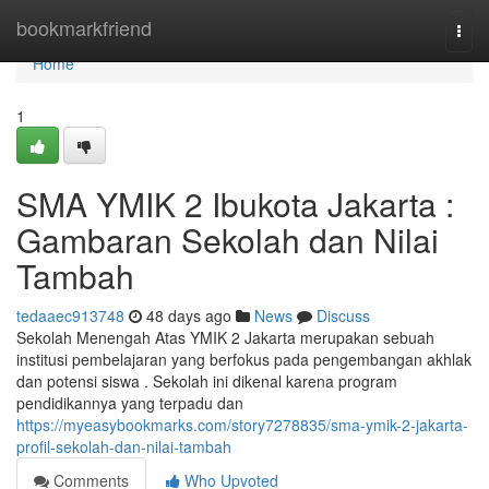
Home
bookmarkfriend
Togg
navi
Home
1
SMA YMIK 2 Ibukota Jakarta :
Gambaran Sekolah dan Nilai
Tambah
tedaaec913748
48 days ago
News
Discuss
Sekolah Menengah Atas YMIK 2 Jakarta merupakan sebuah
institusi pembelajaran yang berfokus pada pengembangan akhlak
dan potensi siswa . Sekolah ini dikenal karena program
pendidikannya yang terpadu dan
https://myeasybookmarks.com/story7278835/sma-ymik-2-jakarta-
profil-sekolah-dan-nilai-tambah
Comments
Who Upvoted