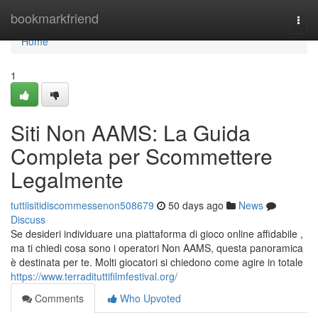
Home
bookmarkfriend
Togg
navi
Home
1
Siti Non AAMS: La Guida
Completa per Scommettere
Legalmente
tuttiisitidiscommessenon508679
50 days ago
News
Discuss
Se desideri individuare una piattaforma di gioco online affidabile ,
ma ti chiedi cosa sono i operatori Non AAMS, questa panoramica
è destinata per te. Molti giocatori si chiedono come agire in totale
https://www.terradituttifilmfestival.org/
Comments
Who Upvoted